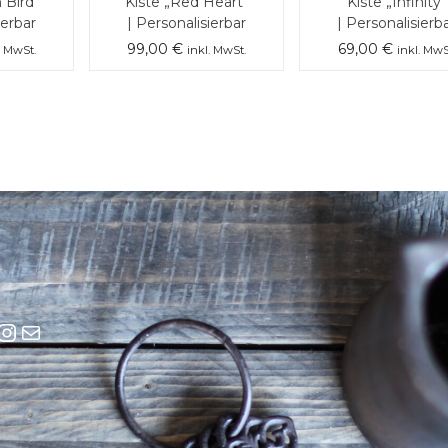
 Bird“
Kiste „Red Heart“
Kiste „Infinity“
ierbar
| Personalisierbar
| Personalisierb
99,00
€
69,00
€
. MwSt.
inkl. MwSt.
inkl. MwS
cebook
Instagram
E-Mail