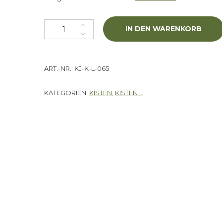
Kiste "Titanic II" L Menge
IN DEN WARENKORB
ART.-NR.:
KJ-K-L-065
KATEGORIEN:
KISTEN
,
KISTEN L