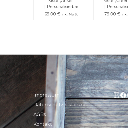
Kiste „Anker“
Kiste „Green
| Personalisierbar
| Personalis
69,00
€
79,00
€
inkl. MwSt.
inkl
Etsy
Fa
Impressum
Datenschutzerklärung
AGBs
Kontakt