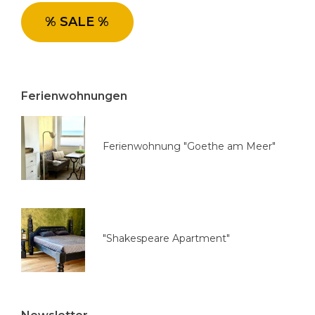
i
e
% SALE %
a
u
s
w
Ferienwohnungen
ä
h
l
Ferienwohnung "Goethe am Meer"
e
n
"Shakespeare Apartment"