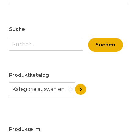
Suche
Suchen
nach:
Produktkatalog
K
Kategorie auswählen
a
t
e
g
o
Produkte im
r