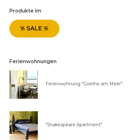
o
Produkte im
r
i
e
% SALE %
a
u
s
w
Ferienwohnungen
ä
h
l
Ferienwohnung "Goethe am Meer"
e
n
"Shakespeare Apartment"