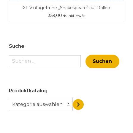
XL Vintagetruhe „Shakespeare“ auf Rollen
359,00
€
inkl. MwSt.
Suche
Suchen
nach:
Produktkatalog
K
Kategorie auswählen
a
t
e
g