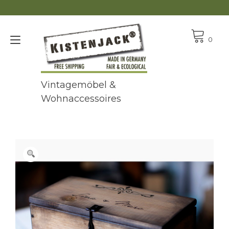
Zum
Inhalt
springen
Navigation
0
umschalten
Vintagemöbel &
Wohnaccessoires