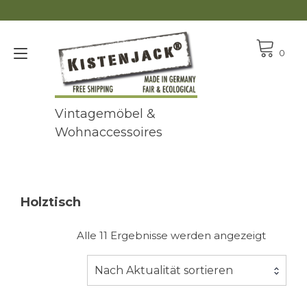
Zum
Inhalt
springen
Navigation
0
umschalten
Vintagemöbel &
Wohnaccessoires
Holztisch
Nach
Alle 11 Ergebnisse werden angezeigt
Aktualit
sortiert
Nach Aktualität sortieren