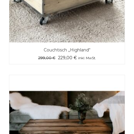
Couchtisch „Highland“
Ursprünglicher
Aktueller
229,00
€
299,00
€
inkl. MwSt.
Preis
Preis
war:
ist:
299,00 €
229,00 €.