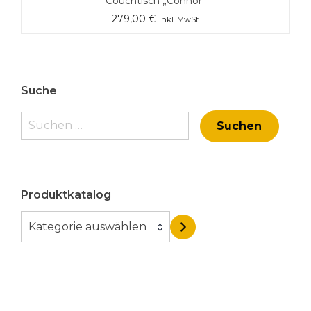
Couchtisch „Connor“
279,00
€
inkl. MwSt.
Suche
Suchen
nach:
Produktkatalog
K
Kategorie auswählen
a
t
e
g
o