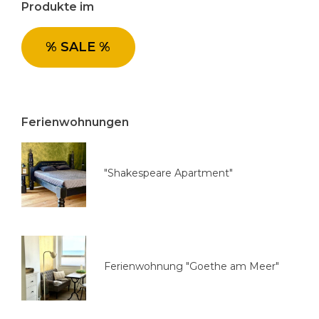
Produkte im
r
i
e
% SALE %
a
u
s
w
Ferienwohnungen
ä
h
l
"Shakespeare Apartment"
e
n
Ferienwohnung "Goethe am Meer"