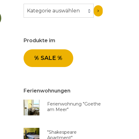
K
Kategorie auswählen
a
t
e
g
Produkte im
o
r
% SALE %
i
e
a
u
s
Ferienwohnungen
w
Ferienwohnung "Goethe
ä
am Meer"
h
l
e
"Shakespeare
n
Apartment"