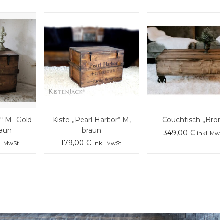
“ M -Gold
Kiste „Pearl Harbor“ M,
Couchtisch „Bro
raun
braun
349,00
€
inkl. Mw
179,00
€
l. MwSt.
inkl. MwSt.