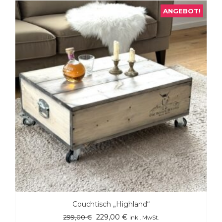
ANGEBOT!
Couchtisch „Highland“
Ursprünglicher
Aktueller
229,00
€
299,00
€
inkl. MwSt.