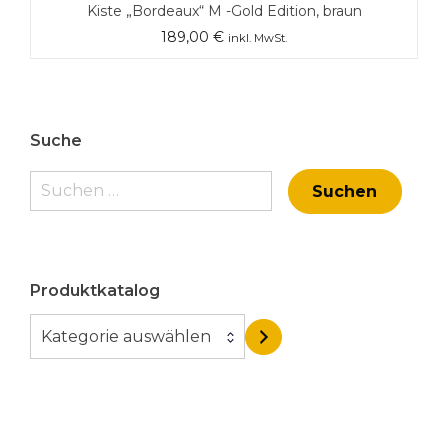
Kiste „Bordeaux“ M -Gold Edition, braun
189,00
€
inkl. MwSt.
Suche
Suchen
nach:
Produktkatalog
K
Kategorie auswählen
a
t
e
g