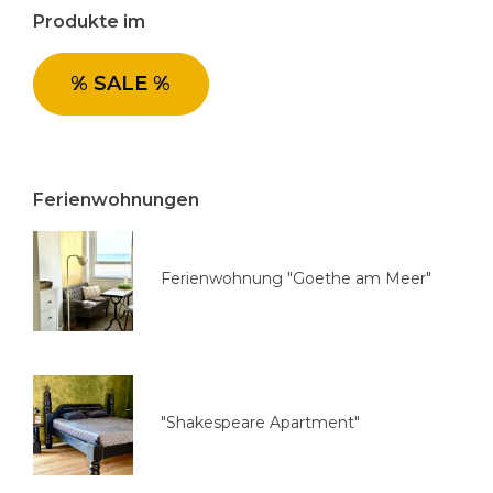
o
Produkte im
r
i
e
% SALE %
a
u
s
w
Ferienwohnungen
ä
h
l
Ferienwohnung "Goethe am Meer"
e
n
"Shakespeare Apartment"