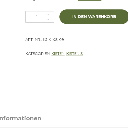
Kiste "Silver Factory" XS Menge
IN DEN WARENKORB
ART.-NR.:
KJ-K-XS-09
KATEGORIEN:
KISTEN
,
KISTEN S
Informationen