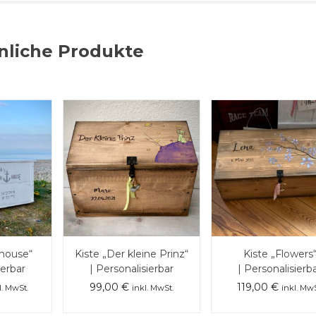
nliche Produkte
house“
Kiste „Der kleine Prinz“
Kiste „Flowers
ierbar
| Personalisierbar
| Personalisierb
99,00
€
119,00
€
l. MwSt.
inkl. MwSt.
inkl. MwS