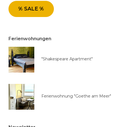
i
e
% SALE %
a
u
s
w
Ferienwohnungen
ä
h
l
"Shakespeare Apartment"
e
n
Ferienwohnung "Goethe am Meer"