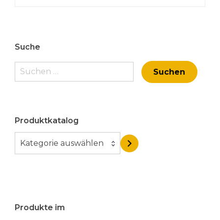
Suche
Suchen
nach:
Produktkatalog
K
Kategorie auswählen
a
t
e
g
o
Produkte im
r