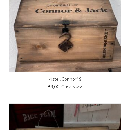
Kiste „Connor“ S
89,00
€
inkl. MwSt.