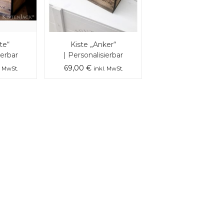
te“
Kiste „Anker“
ierbar
| Personalisierbar
69,00
€
. MwSt.
inkl. MwSt.