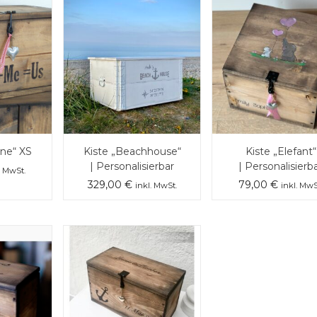
ine“ XS
Kiste „Beachhouse“
Kiste „Elefant“
| Personalisierbar
| Personalisierb
. MwSt.
329,00
€
79,00
€
inkl. MwSt.
inkl. MwS