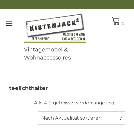
Zum
Inhalt
springen
Navigation
0
umschalten
Vintagemöbel &
Wohnaccessoires
teelichthalter
Nach
Alle 4 Ergebnisse werden angezeigt
Aktualit
sortiert
Nach Aktualität sortieren