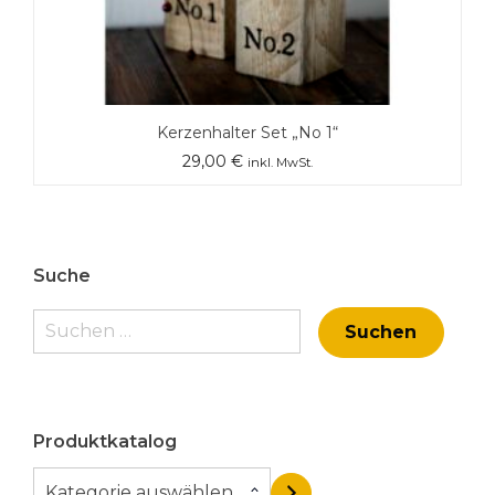
Kerzenhalter Set „No 1“
29,00
€
inkl. MwSt.
Suche
Suchen
nach:
Produktkatalog
K
Kategorie auswählen