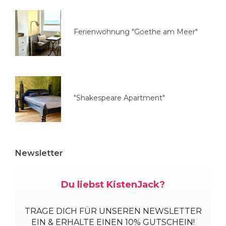
ä
h
l
Ferienwohnung "Goethe am Meer"
e
n
"Shakespeare Apartment"
Newsletter
Du liebst KistenJack?
TRAGE DICH
FÜR UNSEREN NEWSLETTER
EIN & ERHALTE EINEN 10% GUTSCHEIN!