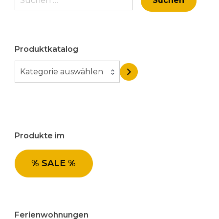
nach:
Produktkatalog
K
Kategorie auswählen
a
t
e
g
o
Produkte im
r
i
e
% SALE %
a
u
s
w
Ferienwohnungen