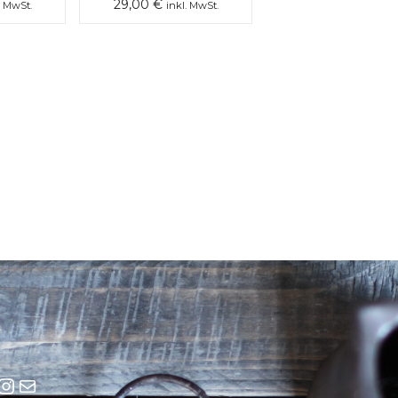
29,00
€
. MwSt.
inkl. MwSt.
cebook
Instagram
E-Mail