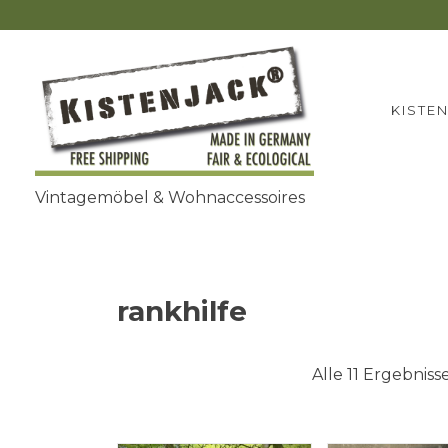
Zum
Inhalt
springen
KISTE
Vintagemöbel & Wohnaccessoires
rankhilfe
Alle 11 Ergebnis