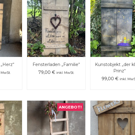
 „Herz“
Fensterladen „Familie“
Kunstobjekt „der k
Prinz“
79,00
€
. MwSt.
inkl. MwSt.
99,00
€
inkl. MwS
ANGEBOT!