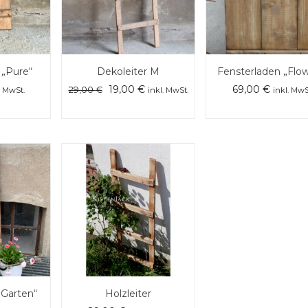
 „Pure“
Dekoleiter M
Fensterladen „Flow
Ursprünglicher
Aktueller
19,00
€
69,00
€
29,00
€
. MwSt.
inkl. MwSt.
inkl. MwS
Preis
Preis
war:
ist:
29,00 €
19,00 €.
„Garten“
Holzleiter