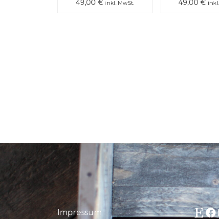
49,00
€
49,00
€
inkl. MwSt.
inkl
Etsy
Fa
Impressum