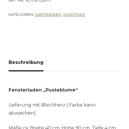
ART.-NR.:
KJ-GA-026-1-1
KATEGORIEN:
GARTENDEKO
,
SONSTIGES
Beschreibung
Fensterladen „Pusteblume“
Lieferung mit Blechherz ( Farbe kann
abweichen).
Maße ca: Breite 40 cm, Höhe 90 cm, Tiefe 4 cm