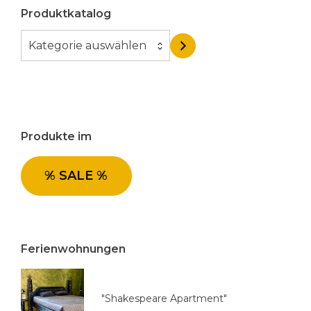
Produktkatalog
K
Kategorie auswählen
a
t
e
g
o
Produkte im
r
i
e
% SALE %
a
u
s
w
Ferienwohnungen
ä
h
l
"Shakespeare Apartment"
e