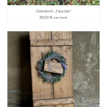
Dekobrett „Fairytale“
39,00
€
inkl. MwSt.