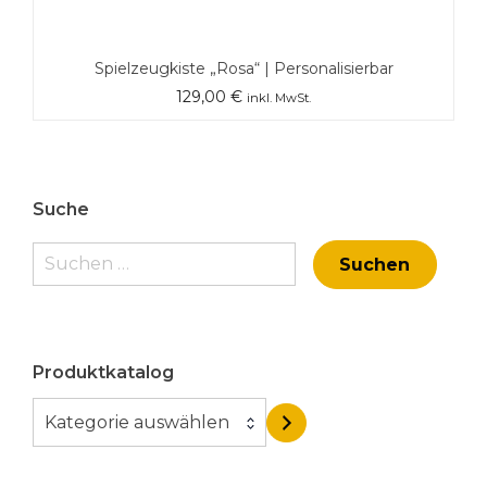
Spielzeugkiste „Rosa“ | Personalisierbar
129,00
€
inkl. MwSt.
Suche
Suchen
nach:
Produktkatalog
K
Kategorie auswählen
a
t