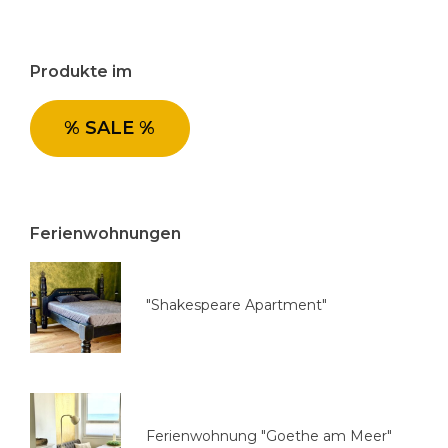
e
g
o
Produkte im
r
i
e
% SALE %
a
u
s
w
Ferienwohnungen
ä
h
l
"Shakespeare Apartment"
e
n
Ferienwohnung "Goethe am Meer"