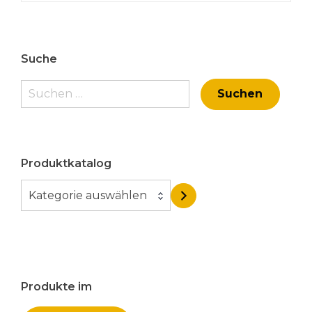
Suche
Suchen
nach:
Produktkatalog
K
Kategorie auswählen
a
t
e
g
o
Produkte im
r
i