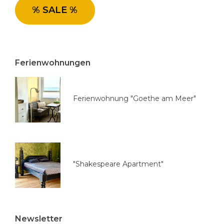
e
% SALE %
a
u
s
w
Ferienwohnungen
ä
h
l
Ferienwohnung "Goethe am Meer"
e
n
"Shakespeare Apartment"
Newsletter