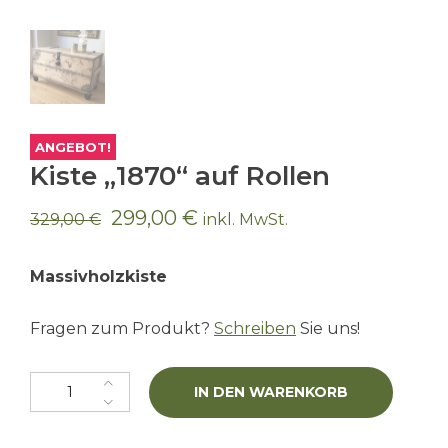
ANGEBOT!
Kiste „1870“ auf Rollen
Ursprünglicher
Aktueller
299,00
€
329,00
€
inkl. MwSt.
Preis
Preis
war:
ist:
Massivholzkiste
329,00 €
299,00 €.
Fragen zum Produkt?
Schreiben
Sie uns!
Kiste "1870" auf Rollen Menge
IN DEN WARENKORB