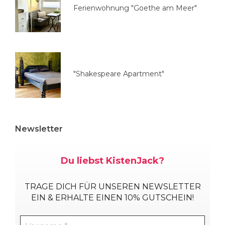
l
Ferienwohnung "Goethe am Meer"
e
n
"Shakespeare Apartment"
Newsletter
Du liebst KistenJack?
TRAGE DICH
FÜR UNSEREN NEWSLETTER
EIN & ERHALTE EINEN 10% GUTSCHEIN!