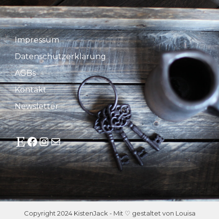
Impressum
Datenschutzerklärung
AGBs
Kontakt
Newsletter
Etsy
Facebook
Instagram
E-Mail
Copyright 2024 KistenJack - Mit ♡ gestaltet von Louisa