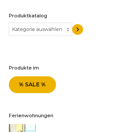
Produktkatalog
K
Kategorie auswählen
a
t
e
g
o
Produkte im
r
i
e
% SALE %
a
u
s
w
Ferienwohnungen
ä
h