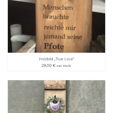
Holzbild „True Love“
29,00
€
inkl. MwSt.