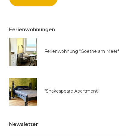
a
u
s
w
Ferienwohnungen
ä
h
l
Ferienwohnung "Goethe am Meer"
e
n
"Shakespeare Apartment"
Newsletter