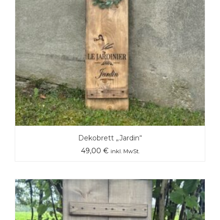
Dekobrett „Jardin“
49,00
€
inkl. MwSt.