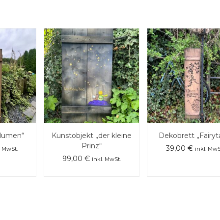
Blumen“
Kunstobjekt „der kleine
Dekobrett „Fairyt
Prinz“
39,00
€
. MwSt.
inkl. MwS
99,00
€
inkl. MwSt.