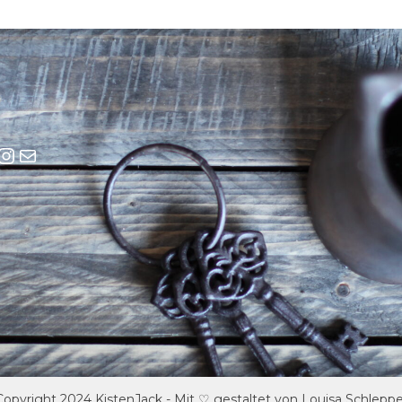
cebook
Instagram
E-Mail
Copyright 2024 KistenJack - Mit ♡ gestaltet von Louisa Schleppe