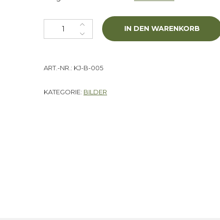
Holzbild "Hund" Menge
IN DEN WARENKORB
ART.-NR.:
KJ-B-005
KATEGORIE:
BILDER