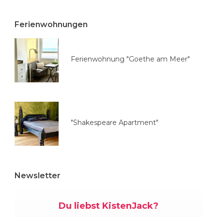
s
w
Ferienwohnungen
ä
h
l
Ferienwohnung "Goethe am Meer"
e
n
"Shakespeare Apartment"
Newsletter
Du liebst KistenJack?