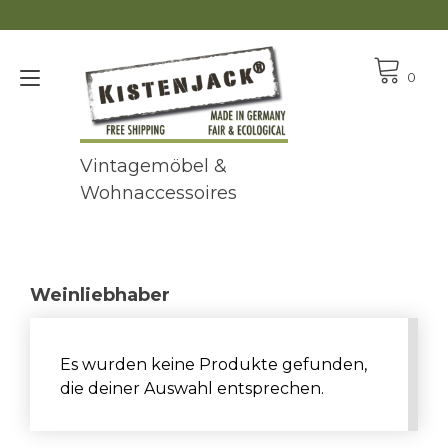
Zum
Inhalt
springen
Navigation
0
umschalten
Vintagemöbel &
Wohnaccessoires
Weinliebhaber
Es wurden keine Produkte gefunden,
die deiner Auswahl entsprechen.