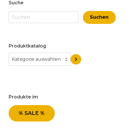
Suche
Suchen
nach:
Produktkatalog
K
Kategorie auswählen
a
t
e
g
o
Produkte im
r
i
e
% SALE %
a
u