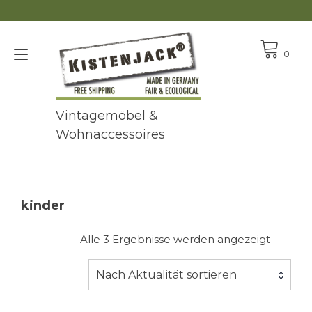
Zum
Inhalt
springen
Navigation
0
umschalten
Vintagemöbel &
Wohnaccessoires
kinder
Nach
Alle 3 Ergebnisse werden angezeigt
Aktualit
sortiert
Nach Aktualität sortieren