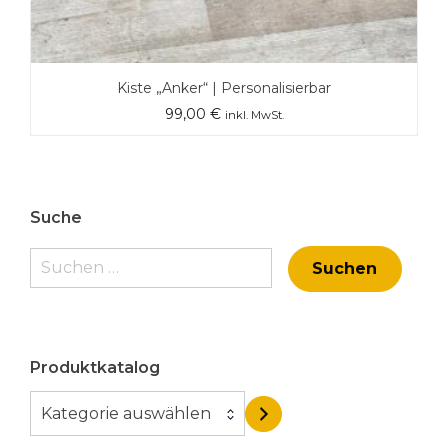
Kiste „Anker“ | Personalisierbar
99,00
€
inkl. MwSt.
Suche
Suchen
nach:
Produktkatalog
K
Kategorie auswählen
a