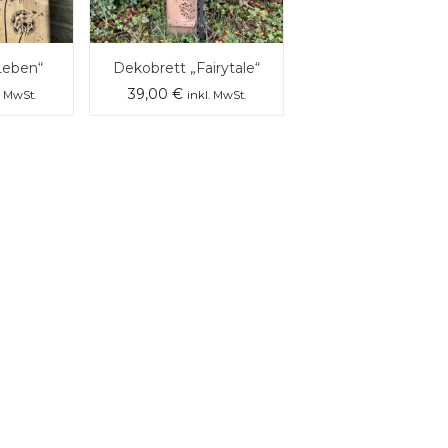
Leben“
Dekobrett „Fairytale“
39,00
€
. MwSt.
inkl. MwSt.