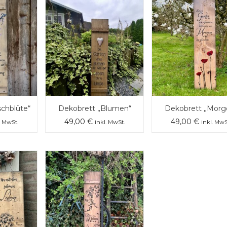
schblüte“
Dekobrett „Blumen“
Dekobrett „Morg
49,00
€
49,00
€
. MwSt.
inkl. MwSt.
inkl. MwS