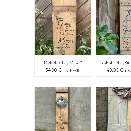
Dekobrett „ Maus“
Dekobrett „Kir
34,90
€
49,00
€
inkl. MwSt.
inkl