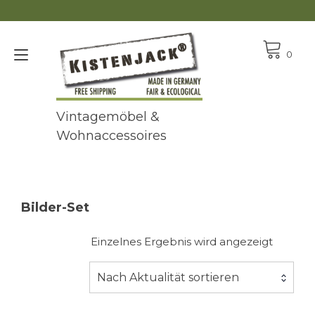
Zum
Inhalt
springen
Navigation
0
umschalten
Vintagemöbel &
Wohnaccessoires
Bilder-Set
Einzelnes Ergebnis wird angezeigt
Nach Aktualität sortieren