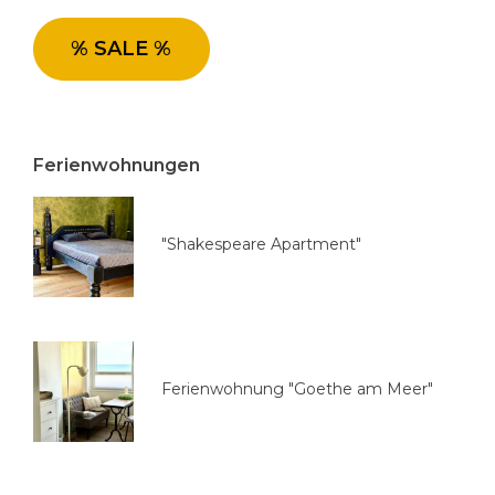
i
e
% SALE %
a
u
s
w
Ferienwohnungen
ä
h
l
"Shakespeare Apartment"
e
n
Ferienwohnung "Goethe am Meer"