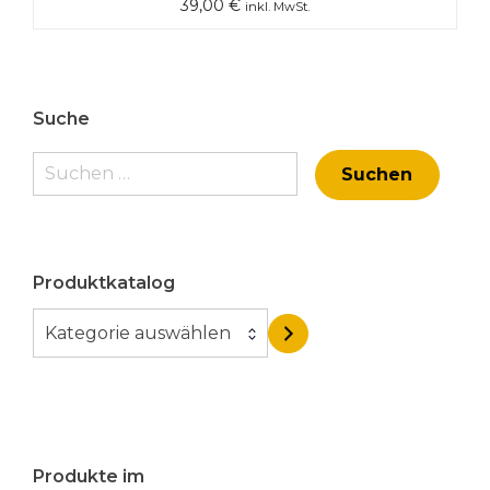
39,00
€
inkl. MwSt.
Suche
Suchen
nach:
Produktkatalog
K
Kategorie auswählen
a
t
e
g
o
Produkte im
r