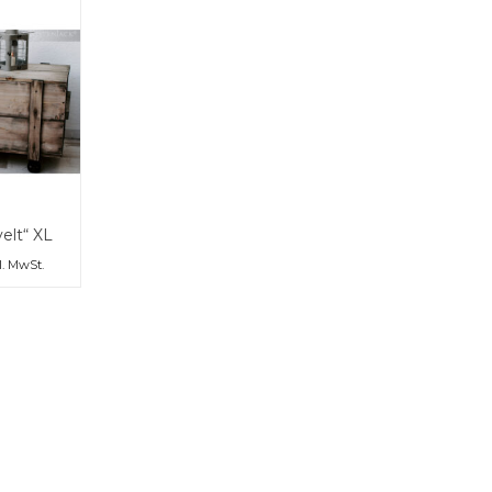
elt“ XL
l. MwSt.